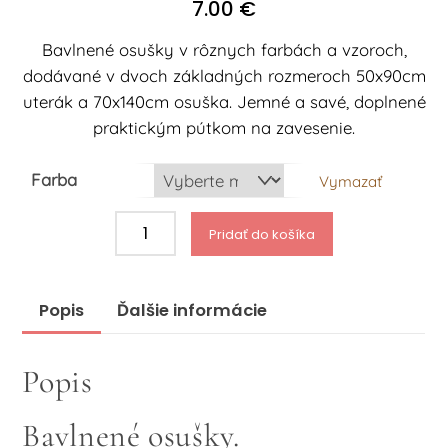
7.00
€
Bavlnené osušky v rôznych farbách a vzoroch,
dodávané v dvoch základných rozmeroch 50x90cm
uterák a 70x140cm osuška. Jemné a savé, doplnené
praktickým pútkom na zavesenie.
Farba
Vymazať
množstvo
Pridať do košíka
Bavlnené
osušky
R3
Popis
Ďalšie informácie
70x140cm
Popis
Bavlnené osušky.