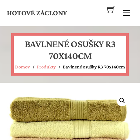
Skip
to
HOTOVÉ ZÁCLONY
Me
content
BAVLNENÉ OSUŠKY R3
70X140CM
Domov
/
Produkty
/
Bavlnené osušky R3 70x140cm