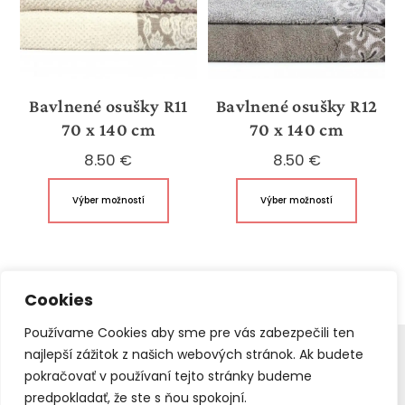
vybrať
vybrať
na
na
stránke
stránk
produktu.
produk
Bavlnené osušky R11
Bavlnené osušky R12
70 x 140 cm
70 x 140 cm
8.50
€
8.50
€
Tento
Tento
Výber možností
Výber možností
produkt
produk
má
má
viacero
viacer
variantov.
variant
Cookies
Možnosti
Možnos
si
si
Používame Cookies aby sme pre vás zabezpečili ten
môžete
môžet
najlepší zážitok z našich webových stránok. Ak budete
HOTOVÉ ZÁCLONY
vybrať
vybrať
pokračovať v používaní tejto stránky budeme
© 2016 – 2022
Webstudio – Tvorba Web stránok
predpokladať, že ste s ňou spokojní.
na
na