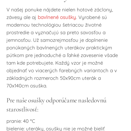
V našej ponuke nájdete nielen hotové záclony,
závesy ale aj
bavlnené osušky
. Vyrobené sú
modernou technológiou šetriacou životné
prostredie a vyznačujú sa preto savosťou a
jemnosťou. Už samozrejmosťou je doplnenie
ponúkaných bavlnených uterákov praktickým
pútkom pre jednoduché a ľahké zavesenie všade
tam kde potrebujete. Každý vzor je možné
objednať vo viacerých farebných variantoch a v
základných rozmeroch 50x90cm uterák a
70x140cm osuška.
Pre naše osušky odporúčame nasledovnú
starostlivosť:
pranie: 40 °C
bielenie: uteráky, osušky nie je možné bieliť