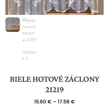
BIELE HOTOVÉ ZÁCLONY
21219
Price
15.60
€
–
17.58
€
range: