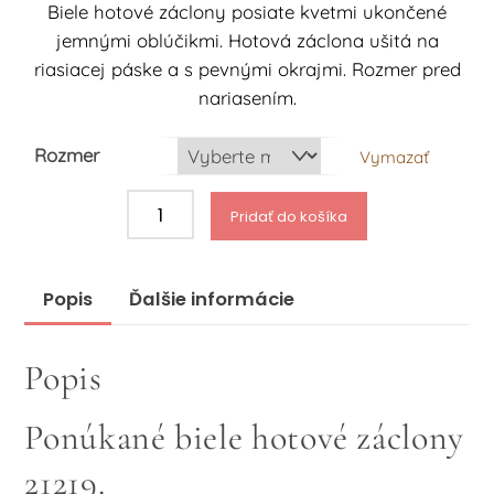
Biele hotové záclony posiate kvetmi ukončené
15.60 €
jemnými oblúčikmi. Hotová záclona ušitá na
through
riasiacej páske a s pevnými okrajmi. Rozmer pred
17.58 €
nariasením.
Rozmer
Vymazať
množstvo
Pridať do košíka
Biele
hotové
záclony
Popis
Ďalšie informácie
21219
Popis
Ponúkané biele hotové záclony
21219.