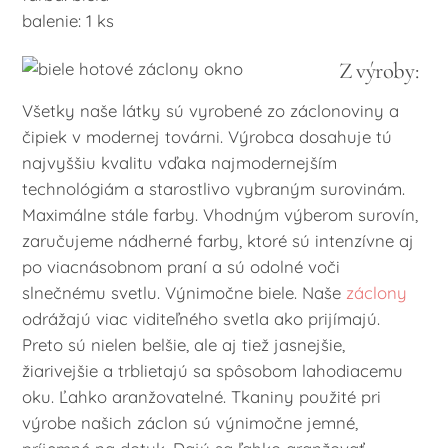
balenie: 1 ks
Z výroby:
Všetky naše látky sú vyrobené zo záclonoviny a
čipiek v modernej továrni. Výrobca dosahuje tú
najvyššiu kvalitu vďaka najmodernejším
technológiám a starostlivo vybraným surovinám.
Maximálne stále farby. Vhodným výberom surovín,
zaručujeme nádherné farby, ktoré sú intenzívne aj
po viacnásobnom praní a sú odolné voči
slnečnému svetlu. Výnimočne biele. Naše
záclony
odrážajú viac viditeľného svetla ako prijímajú.
Preto sú nielen belšie, ale aj tiež jasnejšie,
žiarivejšie a trblietajú sa spôsobom lahodiacemu
oku. Ľahko aranžovatelné. Tkaniny použité pri
výrobe našich záclon sú výnimočne jemné,