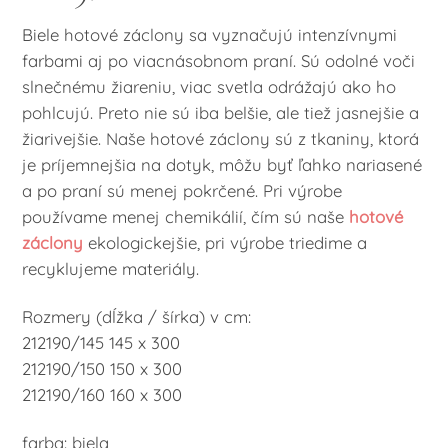
Biele hotové záclony sa vyznačujú intenzívnymi
farbami aj po viacnásobnom praní. Sú odolné voči
slnečnému žiareniu, viac svetla odrážajú ako ho
pohlcujú. Preto nie sú iba belšie, ale tiež jasnejšie a
žiarivejšie. Naše hotové záclony sú z tkaniny, ktorá
je príjemnejšia na dotyk, môžu byť ľahko nariasené
a po praní sú menej pokrčené. Pri výrobe
používame menej chemikálií, čím sú naše
hotové
záclony
ekologickejšie, pri výrobe triedime a
recyklujeme materiály.
Rozmery (dĺžka / šírka) v cm:
212190/145 145 x 300
212190/150 150 x 300
212190/160 160 x 300
farba: biela