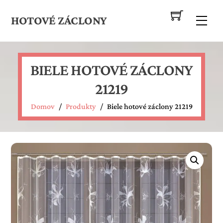
Skip
to
HOTOVÉ ZÁCLONY
Me
content
BIELE HOTOVÉ ZÁCLONY
21219
Domov
/
Produkty
/
Biele hotové záclony 21219