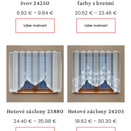
švov 24250
farby s kvetmi
Price
Price
6.92
€
–
9.84
€
20.52
€
–
22.46
€
range:
range
Tento
Tento
Výber možností
Výber možností
6.92 €
20.52
produkt
produk
through
throu
má
má
9.84 €
22.46
viacero
viacer
variantov.
variant
Možnosti
Možnos
si
si
môžete
môžet
vybrať
vybrať
na
na
stránke
stránk
produktu.
produk
Hotové záclony 23880
Hotové záclony 24203
Price
Price
24.40
€
–
35.98
€
19.62
€
–
30.30
€
range:
range
Tento
Tento