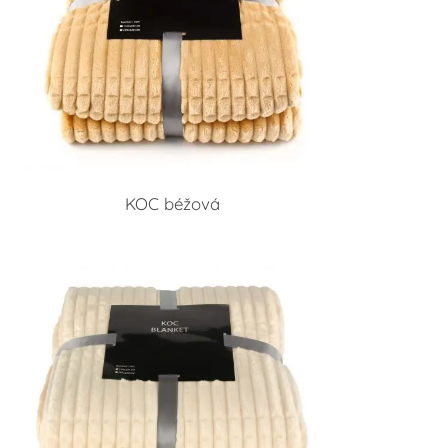
KOC béžová