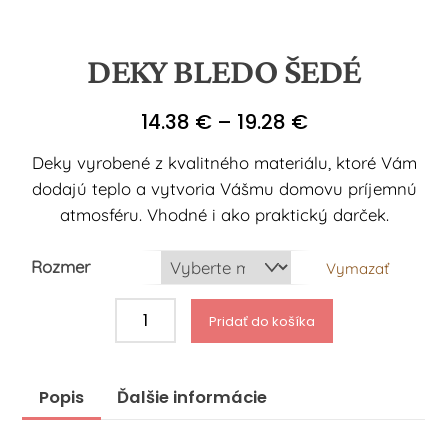
DEKY BLEDO ŠEDÉ
Price
14.38
€
–
19.28
€
range:
Deky vyrobené z kvalitného materiálu, ktoré Vám
14.38 €
dodajú teplo a vytvoria Vášmu domovu príjemnú
through
atmosféru. Vhodné i ako praktický darček.
19.28 €
Rozmer
Vymazať
množstvo
Pridať do košíka
Deky
bledo
šedé
Popis
Ďalšie informácie