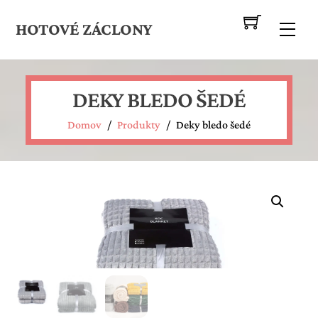
Skip
to
HOTOVÉ ZÁCLONY
Me
content
DEKY BLEDO ŠEDÉ
Domov
/
Produkty
/
Deky bledo šedé