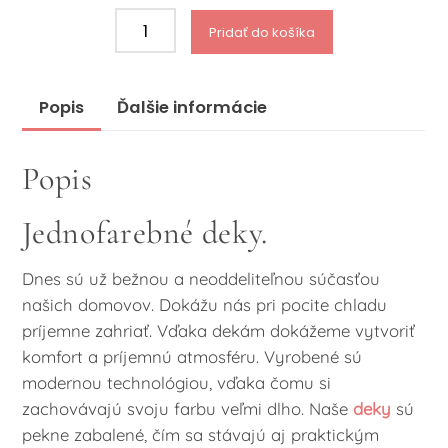
množstvo
Pridať do košíka
Deky
zelené
Popis
Ďalšie informácie
Popis
Jednofarebné deky.
Dnes sú už bežnou a neoddeliteľnou súčasťou
našich domovov. Dokážu nás pri pocite chladu
príjemne zahriať. Vďaka dekám dokážeme vytvoriť
komfort a príjemnú atmosféru. Vyrobené sú
modernou technológiou, vďaka čomu si
zachovávajú svoju farbu veľmi dlho. Naše
deky
sú
pekne zabalené, čím sa stávajú aj praktickým