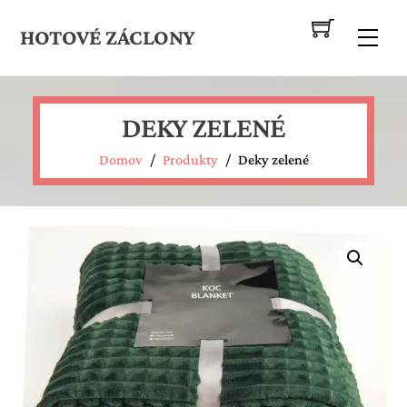
Skip
to
HOTOVÉ ZÁCLONY
Me
content
DEKY ZELENÉ
Domov
/
Produkty
/
Deky zelené