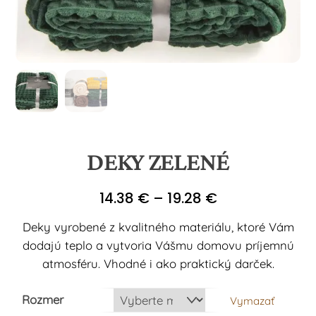
DEKY ZELENÉ
Price
14.38
€
–
19.28
€
range:
Deky vyrobené z kvalitného materiálu, ktoré Vám
14.38 €
dodajú teplo a vytvoria Vášmu domovu príjemnú
through
atmosféru. Vhodné i ako praktický darček.
19.28 €
Rozmer
Vymazať