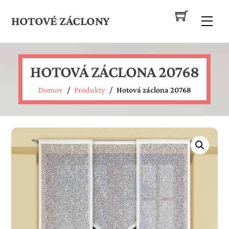
Skip
to
HOTOVÉ ZÁCLONY
Me
content
HOTOVÁ ZÁCLONA 20768
Domov
/
Produkty
/
Hotová záclona 20768