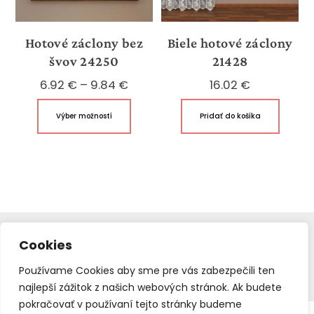
produktu.
stránk
produk
Hotové záclony bez
Biele hotové záclony
švov 24250
21428
Price
6.92
€
–
9.84
€
16.02
€
range:
Tento
Výber možností
Pridať do košíka
6.92 €
produkt
through
má
9.84 €
viacero
variantov.
Možnosti
si
môžete
HOTOVÉ ZÁCLONY
Cookies
vybrať
© 2016 – 2022
Webstudio – Tvorba Web stránok
na
Používame Cookies aby sme pre vás zabezpečili ten
Copyright All Rights Reserved.
Mapa webstránky
najlepší zážitok z našich webových stránok. Ak budete
stránke
pokračovať v používaní tejto stránky budeme
produktu.