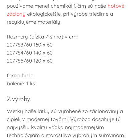
používame menej chemikálií, čím sú naše
hotové
záclony
ekologickejšie, pri výrobe triedime a
recyklujeme materiály.
Rozmery (dĺžka / šírka) v cm:
207753/60 160 x 60
207754/60 140 x 60
207755/60 120 x 60
farba: biela
balenie: 1 ks
Z výroby:
Všetky naše látky sú vyrobené zo záclonoviny a
čipiek v modernej továrni. Výrobca dosahuje tú
najvyššiu kvalitu vďaka najmodernejším
technológiám a starostlivo vybraným surovinám.