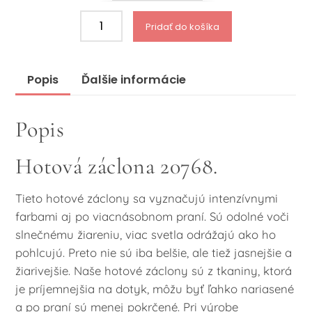
množstvo
Pridať do košíka
Hotová
záclona
20768
Popis
Ďalšie informácie
Popis
Hotová záclona 20768.
Tieto hotové záclony sa vyznačujú intenzívnymi
farbami aj po viacnásobnom praní. Sú odolné voči
slnečnému žiareniu, viac svetla odrážajú ako ho
pohlcujú. Preto nie sú iba belšie, ale tiež jasnejšie a
žiarivejšie. Naše hotové záclony sú z tkaniny, ktorá
je príjemnejšia na dotyk, môžu byť ľahko nariasené
a po praní sú menej pokrčené. Pri výrobe