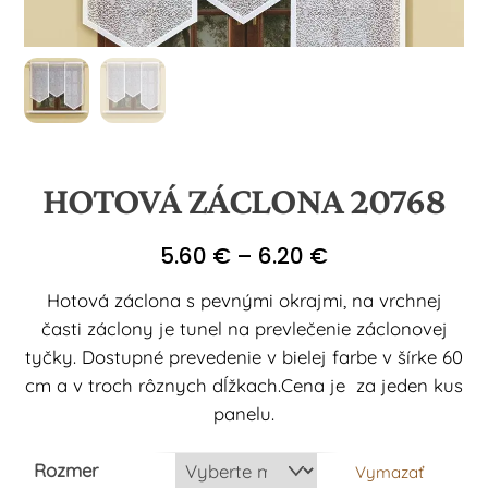
HOTOVÁ ZÁCLONA 20768
Price
5.60
€
–
6.20
€
range:
Hotová záclona s pevnými okrajmi, na vrchnej
5.60 €
časti záclony je tunel na prevlečenie záclonovej
through
tyčky. Dostupné prevedenie v bielej farbe v šírke 60
6.20 €
cm a v troch rôznych dĺžkach.Cena je za jeden kus
panelu.
Rozmer
Vymazať