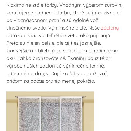
Maximálne stále farby. Vhodným výberom surovín,
zaručujeme nádherné farby, ktoré sú intenzívne aj
po viacnásobnom praní a sú odolné voči
slnečnému svetlu. Výnimočne biele. Naše
záclony
odrážajú viac viditeľného svetla ako prijímajú.
Preto sú nielen belšie, ale aj tiež jasnejšie,
žiarivejšie a trblietajú sa spôsobom lahodiacemu
oku. Ľahko aranžovatelné. Tkaniny použité pri
výrobe našich záclon sú výnimočne jemné,
príjemné na dotyk. Dajú sa ľahko aranžovať,
pričom sa počas prania menej pokrčia.