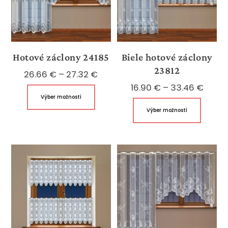
Hotové záclony 24185
Biele hotové záclony
23812
Price
26.66
€
–
27.32
€
range:
Price
16.90
€
–
33.46
€
Tento
Výber možností
26.66 €
range
produkt
Tento
Výber možností
through
16.90
má
produk
27.32 €
throu
viacero
má
33.46
variantov.
viacer
Možnosti
variant
si
Možnos
môžete
si
vybrať
môžet
na
vybrať
stránke
na