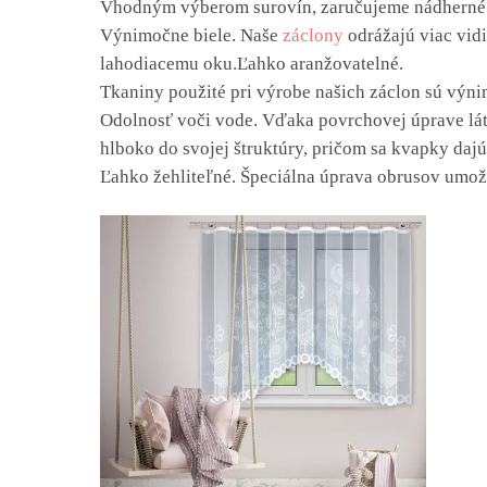
Vhodným výberom surovín, zaručujeme nádherné fa
Výnimočne biele. Naše
záclony
odrážajú viac vidit
lahodiacemu oku.Ľahko aranžovatelné.
Tkaniny použité pri výrobe našich záclon sú výni
Odolnosť voči vode. Vďaka povrchovej úprave lát
hlboko do svojej štruktúry, pričom sa kvapky dajú
Ľahko žehliteľné. Špeciálna úprava obrusov umožň