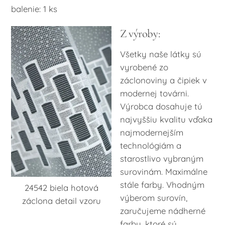
balenie: 1 ks
Z výroby:
Všetky naše látky sú
vyrobené zo
záclonoviny a čipiek v
modernej továrni.
Výrobca dosahuje tú
najvyššiu kvalitu vďaka
najmodernejším
technológiám a
starostlivo vybraným
surovinám. Maximálne
stále farby. Vhodným
24542 biela hotová
výberom surovín,
záclona detail vzoru
zaručujeme nádherné
farby, ktoré sú