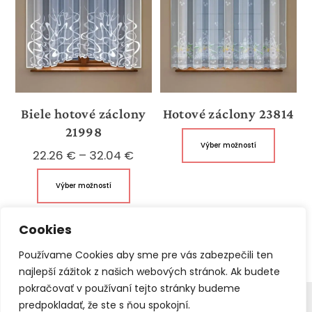
si
môžet
môžete
vybrať
vybrať
na
na
stránk
stránke
produk
produktu.
Biele hotové záclony
Hotové záclony 23814
21998
Tento
Výber možností
Price
22.26
€
–
32.04
€
produk
range:
má
Tento
Výber možností
22.26 €
viacer
produkt
through
variant
má
32.04 €
Možnos
Cookies
viacero
si
variantov.
Používame Cookies aby sme pre vás zabezpečili ten
môžet
Možnosti
najlepší zážitok z našich webových stránok. Ak budete
vybrať
si
pokračovať v používaní tejto stránky budeme
na
môžete
HOTOVÉ ZÁCLONY
predpokladať, že ste s ňou spokojní.