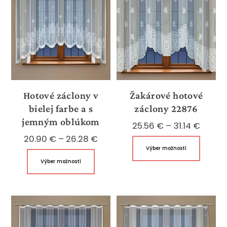
Hotové záclony v
Žakárové hotové
bielej farbe a s
záclony 22876
jemným oblúkom
Price
25.56
€
–
31.14
€
Price
range:
20.90
€
–
26.28
€
Tento
Výber možností
range:
25.56 
Tento
produk
Výber možností
20.90 €
throu
produkt
má
through
31.14 €
má
viacer
26.28 €
viacero
variant
variantov.
Možnos
Možnosti
si