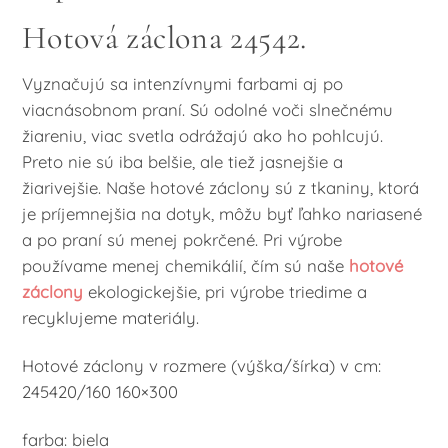
Hotová záclona 24542.
Vyznačujú sa intenzívnymi farbami aj po
viacnásobnom praní. Sú odolné voči slnečnému
žiareniu, viac svetla odrážajú ako ho pohlcujú.
Preto nie sú iba belšie, ale tiež jasnejšie a
žiarivejšie. Naše hotové záclony sú z tkaniny, ktorá
je príjemnejšia na dotyk, môžu byť ľahko nariasené
a po praní sú menej pokrčené. Pri výrobe
používame menej chemikálií, čím sú naše
hotové
záclony
ekologickejšie, pri výrobe triedime a
recyklujeme materiály.
Hotové záclony v rozmere (výška/šírka) v cm:
245420/160 160×300
farba: biela