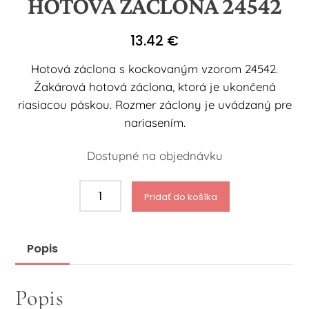
HOTOVÁ ZÁCLONA 24542
13.42
€
Hotová záclona s kockovaným vzorom 24542.
Žakárová hotová záclona, ktorá je ukončená
riasiacou páskou. Rozmer záclony je uvádzaný pre
nariasením.
Dostupné na objednávku
množstvo
Pridať do košíka
Hotová
záclona
24542
Popis
Popis