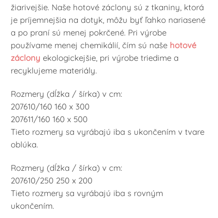
žiarivejšie. Naše hotové záclony sú z tkaniny, ktorá
je príjemnejšia na dotyk, môžu byť ľahko nariasené
a po praní sú menej pokrčené. Pri výrobe
používame menej chemikálií, čím sú naše
hotové
záclony
ekologickejšie, pri výrobe triedime a
recyklujeme materiály.
Rozmery (dĺžka / šírka) v cm:
207610/160 160 x 300
207611/160 160 x 500
Tieto rozmery sa vyrábajú iba s ukončením v tvare
oblúka.
Rozmery (dĺžka / šírka) v cm:
207610/250 250 x 200
Tieto rozmery sa vyrábajú iba s rovným
ukončením.