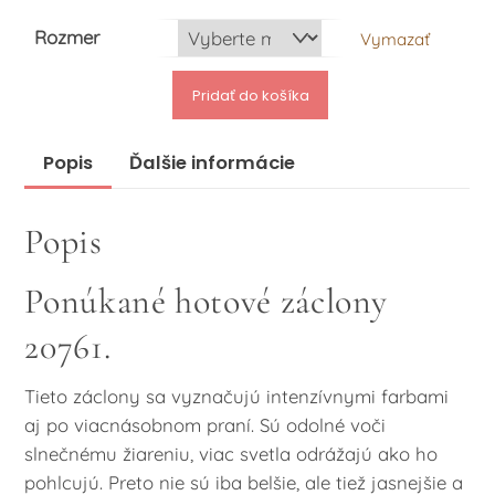
Rozmer
Vymazať
Pridať do košíka
množstvo
Hotové
Popis
Ďalšie informácie
záclony
20761
Popis
Ponúkané hotové záclony
20761.
Tieto záclony sa vyznačujú intenzívnymi farbami
aj po viacnásobnom praní. Sú odolné voči
slnečnému žiareniu, viac svetla odrážajú ako ho
pohlcujú. Preto nie sú iba belšie, ale tiež jasnejšie a