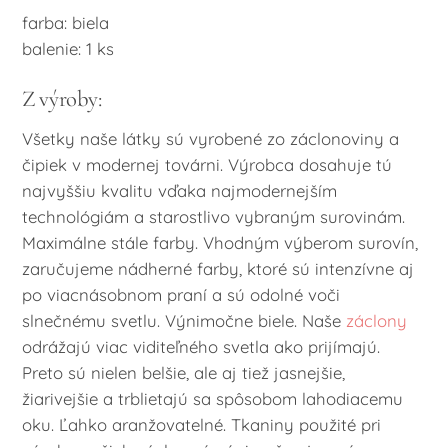
farba: biela
balenie: 1 ks
Z výroby:
Všetky naše látky sú vyrobené zo záclonoviny a
čipiek v modernej továrni. Výrobca dosahuje tú
najvyššiu kvalitu vďaka najmodernejším
technológiám a starostlivo vybraným surovinám.
Maximálne stále farby. Vhodným výberom surovín,
zaručujeme nádherné farby, ktoré sú intenzívne aj
po viacnásobnom praní a sú odolné voči
slnečnému svetlu. Výnimočne biele. Naše
záclony
odrážajú viac viditeľného svetla ako prijímajú.
Preto sú nielen belšie, ale aj tiež jasnejšie,
žiarivejšie a trblietajú sa spôsobom lahodiacemu
oku. Ľahko aranžovatelné. Tkaniny použité pri