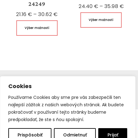
24249
Price
24.40
€
–
35.98
€
Price
range
21.16
€
–
30.62
€
Tento
Výber možností
range:
24.40
Tento
produk
Výber možností
21.16 €
throu
produkt
má
through
35.98
má
viacer
30.62 €
viacero
variant
variantov.
Možnos
Možnosti
si
si
môžet
môžete
vybrať
HOTOVÉ ZÁCLONY
Cookies
vybrať
na
© 2016 – 2022
Webstudio – Tvorba Web stránok
na
stránk
Používame Cookies aby sme pre vás zabezpečili ten
Copyright All Rights Reserved.
Mapa webstránky
stránke
produk
najlepší zážitok z našich webových stránok. Ak budete
produktu.
pokračovať v používaní tejto stránky budeme
predpokladať, že ste s ňou spokojní.
Prispôsobiť
Odmietnuť
Prijať