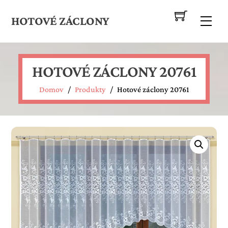
Skip
to
HOTOVÉ ZÁCLONY
Me
content
HOTOVÉ ZÁCLONY 20761
Domov
/
Produkty
/
Hotové záclony 20761