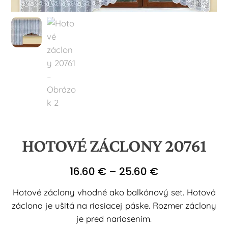
HOTOVÉ ZÁCLONY 20761
Price
16.60
€
–
25.60
€
range:
Hotové záclony vhodné ako balkónový set. Hotová
16.60 €
záclona je ušitá na riasiacej páske. Rozmer záclony
through
je pred nariasením.
25.60 €