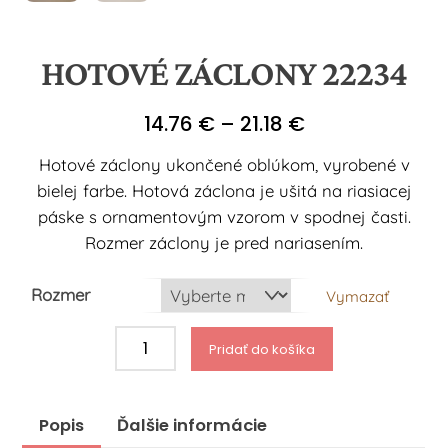
HOTOVÉ ZÁCLONY 22234
Price
14.76
€
–
21.18
€
range:
Hotové záclony ukončené oblúkom, vyrobené v
14.76 €
bielej farbe. Hotová záclona je ušitá na riasiacej
through
páske s ornamentovým vzorom v spodnej časti.
21.18 €
Rozmer záclony je pred nariasením.
Rozmer
Vymazať
množstvo
Pridať do košíka
Hotové
záclony
22234
Popis
Ďalšie informácie