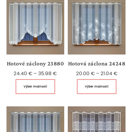
Hotové záclony 23880
Hotová záclona 24248
Price
Price
24.40
€
–
35.98
€
20.00
€
–
21.04
€
range:
range
Tento
Tento
Výber možností
Výber možností
24.40 €
20.00
produkt
produk
through
throu
má
má
35.98 €
21.04 
viacero
viacer
variantov.
variant
Možnosti
Možnos
si
si