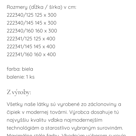
Rozmery (dĺžka / šírka) v cm:
222340/125 125 x 300
222340/145 145 x 300
222340/160 160 x 300
222341/125 125 x 400
222341/145 145 x 400
222341/160 160 x 400
farba: biela
balenie: 1 ks
Z výroby:
Všetky naše látky sú vyrobené zo záclonoviny a
čipiek v modernej továrni. Výrobca dosahuje tú
najvyššiu kvalitu vďaka najmodernejším
technológiám a starostlivo vybraným surovinám.
Maximálne stále farby. Vhodným výberom surovín,