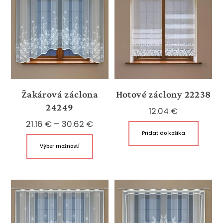
Žakárová záclona
Hotové záclony 22238
24249
12.04
€
Price
21.16
€
–
30.62
€
Pridať do košíka
range:
Tento
Výber možností
21.16 €
produkt
through
má
30.62 €
viacero
variantov.
Možnosti
si