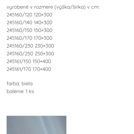
vyrobené v rozmere (výška/šírka) v cm:
245160/120 120×300
245160/140 140×300
245160/150 150×300
245160/170 170×300
245160/230 230×300
245160/250 250×300
245161/150 150×400
245161/170 170×400
farba: biela
balenie: 1 ks