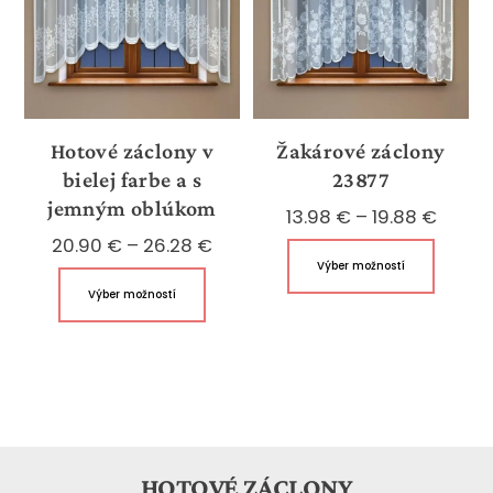
môžete
vybrať
na
stránke
produktu.
Hotové záclony v
Žakárové záclony
bielej farbe a s
23877
jemným oblúkom
Price
13.98
€
–
19.88
€
Price
range
20.90
€
–
26.28
€
Tento
Výber možností
range:
13.98 
Tento
produk
Výber možností
20.90 €
throu
produkt
má
through
19.88 
má
viacer
26.28 €
viacero
variant
variantov.
Možnos
Možnosti
si
si
môžet
môžete
vybrať
HOTOVÉ ZÁCLONY