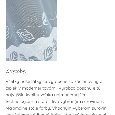
Z výroby:
Všetky naše látky sú vyrobené zo záclonoviny a
čipiek v modernej továrni. Výrobca dosahuje tú
najvyššiu kvalitu vďaka najmodernejším
technológiám a starostlivo vybraným surovinám.
Maximálne stále farby. Vhodným výberom surovín,
zaručujeme nádherné farby, ktoré sú intenzívne aj