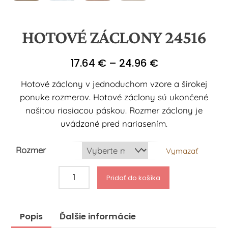
HOTOVÉ ZÁCLONY 24516
Price
17.64
€
–
24.96
€
range:
Hotové záclony v jednoduchom vzore a širokej
17.64 €
ponuke rozmerov. Hotové záclony sú ukončené
through
našitou riasiacou páskou. Rozmer záclony je
24.96 €
uvádzané pred nariasením.
Rozmer
Vymazať
množstvo
Pridať do košíka
Hotové
záclony
24516
Popis
Ďalšie informácie