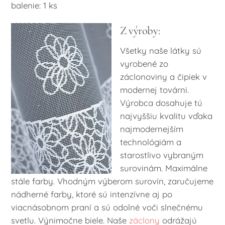
balenie: 1 ks
Z výroby:
Všetky naše látky sú
vyrobené zo
záclonoviny a čipiek v
modernej továrni.
Výrobca dosahuje tú
najvyššiu kvalitu vďaka
najmodernejším
technológiám a
starostlivo vybraným
surovinám. Maximálne
stále farby. Vhodným výberom surovín, zaručujeme
nádherné farby, ktoré sú intenzívne aj po
viacnásobnom praní a sú odolné voči slnečnému
svetlu. Výnimočne biele. Naše
záclony
odrážajú