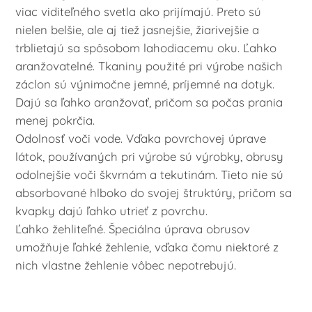
viac viditeľného svetla ako prijímajú. Preto sú
nielen belšie, ale aj tiež jasnejšie, žiarivejšie a
trblietajú sa spôsobom lahodiacemu oku. Ľahko
aranžovatelné. Tkaniny použité pri výrobe našich
záclon sú výnimočne jemné, príjemné na dotyk.
Dajú sa ľahko aranžovať, pričom sa počas prania
menej pokrčia.
Odolnosť voči vode. Vďaka povrchovej úprave
látok, používaných pri výrobe sú výrobky, obrusy
odolnejšie voči škvrnám a tekutinám. Tieto nie sú
absorbované hlboko do svojej štruktúry, pričom sa
kvapky dajú ľahko utrieť z povrchu.
Ľahko žehliteľné. Špeciálna úprava obrusov
umožňuje ľahké žehlenie, vďaka čomu niektoré z
nich vlastne žehlenie vôbec nepotrebujú.