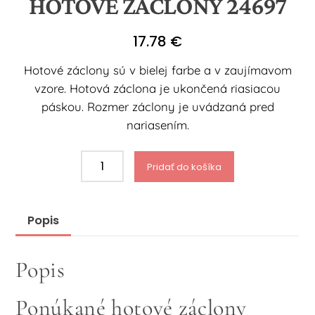
HOTOVÉ ZÁCLONY 24697
17.78
€
Hotové záclony sú v bielej farbe a v zaujímavom
vzore. Hotová záclona je ukončená riasiacou
páskou. Rozmer záclony je uvádzaná pred
nariasením.
množstvo
Pridať do košíka
Hotové
záclony
24697
Popis
Popis
Ponúkané hotové záclony