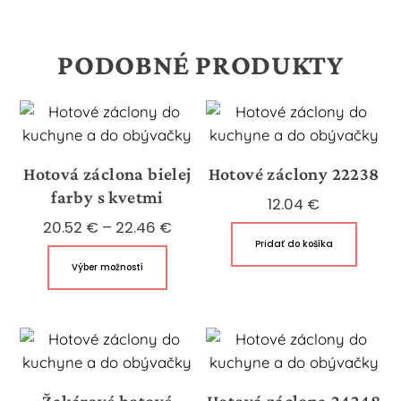
PODOBNÉ PRODUKTY
Hotová záclona bielej
Hotové záclony 22238
farby s kvetmi
12.04
€
Price
20.52
€
–
22.46
€
Pridať do košíka
range:
Tento
Výber možností
20.52 €
produkt
through
má
22.46 €
viacero
variantov.
Možnosti
si
Žakárové hotové
Hotová záclona 24248