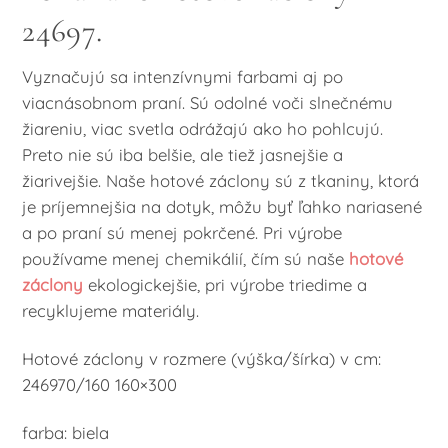
24697.
Vyznačujú sa intenzívnymi farbami aj po
viacnásobnom praní. Sú odolné voči slnečnému
žiareniu, viac svetla odrážajú ako ho pohlcujú.
Preto nie sú iba belšie, ale tiež jasnejšie a
žiarivejšie. Naše hotové záclony sú z tkaniny, ktorá
je príjemnejšia na dotyk, môžu byť ľahko nariasené
a po praní sú menej pokrčené. Pri výrobe
používame menej chemikálií, čím sú naše
hotové
záclony
ekologickejšie, pri výrobe triedime a
recyklujeme materiály.
Hotové záclony v rozmere (výška/šírka) v cm:
246970/160 160×300
farba: biela