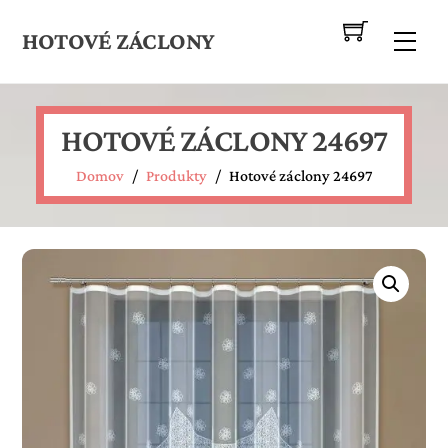
Skip
to
HOTOVÉ ZÁCLONY
Me
content
HOTOVÉ ZÁCLONY 24697
Domov
/
Produkty
/
Hotové záclony 24697