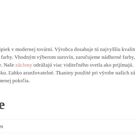
ipiek v modernej továrni. Výrobca dosahuje tú najvyššiu kval
 farby. Vhodným výberom surovín, zaručujeme nádherné farby, 
e. Naše
záclony
odrážajú viac viditeľného svetla ako prijímajú. Pr
 oku. Ľahko aranžovatelné. Tkaniny použité pri výrobe našich 
menej pokrčia.
e
cm