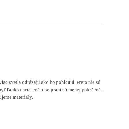
iac svetla odrážajú ako ho pohlcujú. Preto nie sú
u byť ľahko nariasené a po praní sú menej pokrčené.
ujeme materiály.