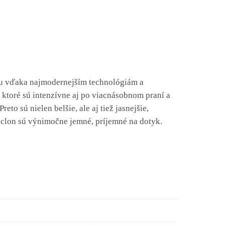
itu vďaka najmodernejším technológiám a
ktoré sú intenzívne aj po viacnásobnom praní a
eto sú nielen belšie, ale aj tiež jasnejšie,
záclon sú výnimočne jemné, príjemné na dotyk.