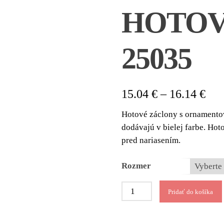
HOTOV
25035
Pri
15.04
€
–
16.14
€
ran
Hotové záclony s ornamento
15.
dodávajú v bielej farbe. Hoto
thr
pred nariasením.
16.
Rozmer
množstvo
Pridať do košíka
Hotové
záclony