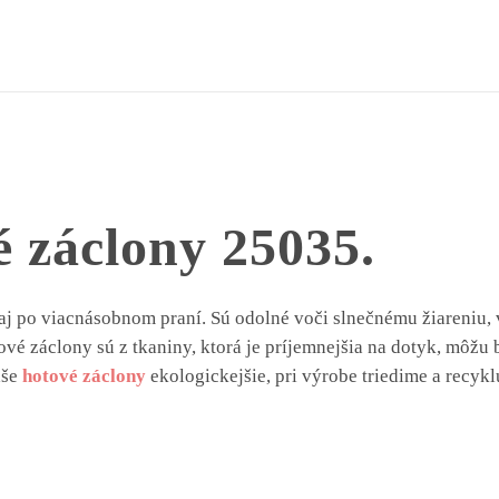
25035
 záclony 25035.
j po viacnásobnom praní. Sú odolné voči slnečnému žiareniu, v
hotové záclony sú z tkaniny, ktorá je príjemnejšia na dotyk, môž
aše
hotové záclony
ekologickejšie, pri výrobe triedime a recykl