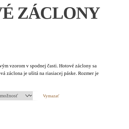
É ZÁCLONY
ce
ge:
vým vzorom v spodnej časti. Hotové záclony sa
04 €
vá záclona je ušitá na riasiacej páske. Rozmer je
ough
14 €
Vymazať