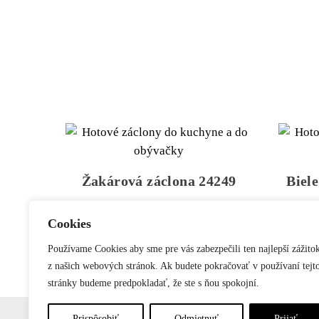
Žakárová záclona 24249
Biel
Price
21.16
€
–
30.62
€
range:
Cookies
Tento
Výber možností
21.16 €
produkt
Používame Cookies aby sme pre vás zabezpečili ten najlepší zážito
through
má
z našich webových stránok. Ak budete pokračovať v používaní tejt
30.62 €
viacero
stránky budeme predpokladať, že ste s ňou spokojní.
variantov.
Prispôsobiť
Odmietnuť
Prijať