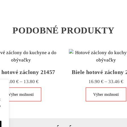
PODOBNÉ PRODUKTY
e hotové záclony 21457
Biele hotové záclony 
Price
P
11.00
€
–
13.80
€
16.90
€
–
33.46
€
range:
r
Tento
Výber možností
Výber možností
11.00 €
1
produkt
k
through
t
má
o
13.80 €
3
viacero
variantov.