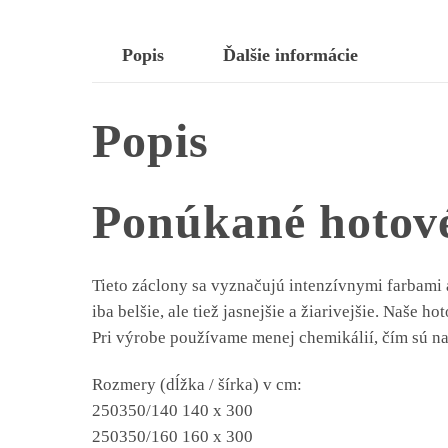
Popis
Ďalšie informácie
Popis
Ponúkané hotové
Tieto záclony sa vyznačujú intenzívnymi farbami a
iba belšie, ale tiež jasnejšie a žiarivejšie. Naše 
Pri výrobe používame menej chemikálií, čím sú n
Rozmery (dĺžka / šírka) v cm:
250350/140 140 x 300
250350/160 160 x 300