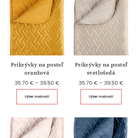
Prikrývky na posteľ
Prikrývky na posteľ
oranžová
svetlošedá
Price
Price
35.70
€
–
39.50
€
35.70
€
–
39.50
€
range:
range
Tento
Tento
Výber možností
Výber možností
35.70 €
35.70
produkt
produk
through
throu
má
má
39.50 €
39.50
viacero
viacer
variantov.
variant
Možnosti
Možnos