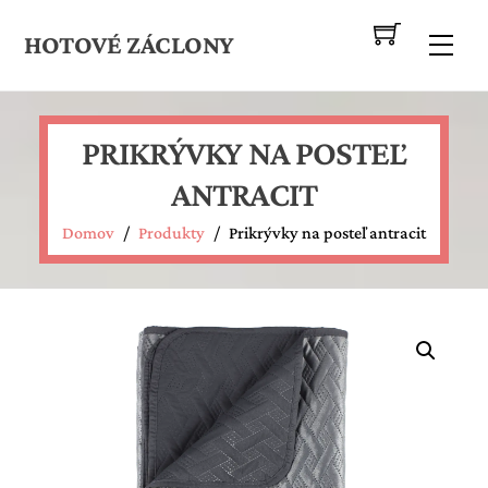
Skip
to
HOTOVÉ ZÁCLONY
Me
content
PRIKRÝVKY NA POSTEĽ
ANTRACIT
Domov
/
Produkty
/
Prikrývky na posteľ antracit