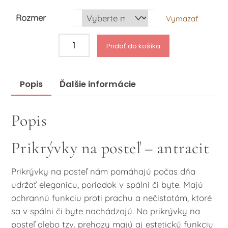
Rozmer
Vymazať
množstvo
Pridať do košíka
Prikrývky
na
posteľ
Popis
Ďalšie informácie
antracit
Popis
Prikrývky na posteľ – antracit
Prikrývky na posteľ nám pomáhajú počas dňa
udržať eleganicu, poriadok v spálni či byte. Majú
ochrannú funkciu proti prachu a nečistotám, ktoré
sa v spálni či byte nachádzajú. No prikrývky na
posteľ alebo tzv. prehozy majú aj estetickú funkciu