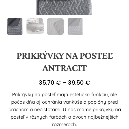
PRIKRÝVKY NA POSTEĽ
ANTRACIT
Price
35.70
€
–
39.50
€
range:
Prikrývky na posteľ majú estetickú funkciu, ale
35.70 €
počas dňa aj ochránia vankúše a paplóny pred
through
prachom a nečistotami. U nás máme prikrývky na
39.50 €
posteľ v rôznych farbách a dvoch najbežnejších
rozmeroch.