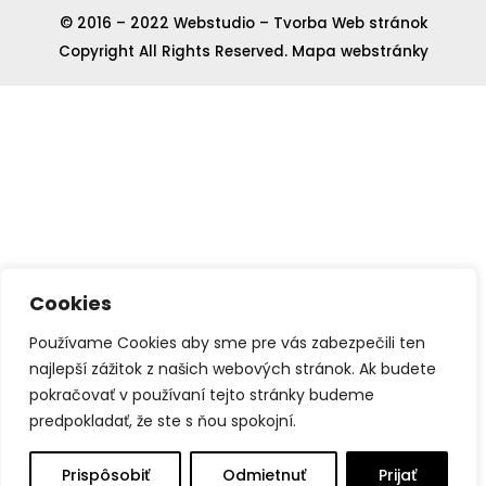
vybrať
vybrať
© 2016 – 2022
Webstudio – Tvorba Web stránok
na
na
Copyright All Rights Reserved.
Mapa webstránky
stránke
stránk
produktu.
produk
Cookies
Používame Cookies aby sme pre vás zabezpečili ten
najlepší zážitok z našich webových stránok. Ak budete
pokračovať v používaní tejto stránky budeme
predpokladať, že ste s ňou spokojní.
Prispôsobiť
Odmietnuť
Prijať