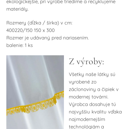
ekologickejšie, pri výrobe triedime a recyklujeme
materiály.
Rozmery (dĺžka / šírka) v cm:
400220/150 150 x 300
Rozmer je udávaný pred nariasením.
balenie: 1 ks
Z výroby:
Všetky naše látky sú
vyrobené zo
záclonoviny a čipiek v
modernej továrni.
Výrobca dosahuje tú
najvyššiu kvalitu vďaka
najmodernejším
technológiám a