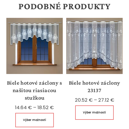
PODOBNÉ PRODUKTY
Biele hotové záclony s
Biele hotové záclony
našitou riasiacou
23137
stužkou
Price
20.52
€
–
27.12
€
Price
range
14.64
€
–
18.52
€
Tento
Výber možností
range:
20.52
Tento
produk
Výber možností
14.64 €
throu
produkt
má