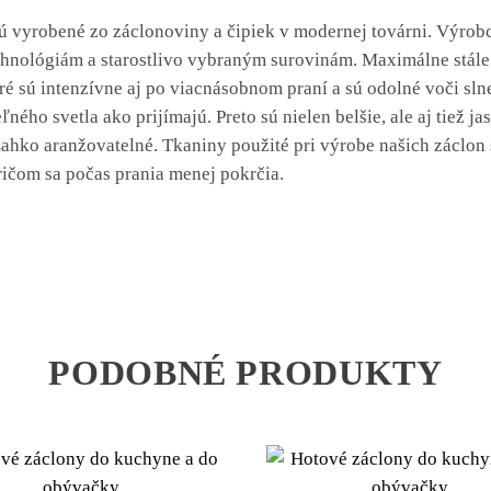
sú vyrobené zo záclonoviny a čipiek v modernej továrni. Výrob
hnológiám a starostlivo vybraným surovinám. Maximálne stál
oré sú intenzívne aj po viacnásobnom praní a sú odolné voči s
ľného svetla ako prijímajú. Preto sú nielen belšie, ale aj tiež ja
ahko aranžovatelné. Tkaniny použité pri výrobe našich záclon
ričom sa počas prania menej pokrčia.
PODOBNÉ PRODUKTY