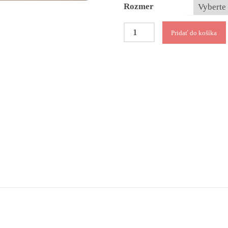
Rozmer
množstvo
Pridať do košíka
Šité
hotové
záclony
40029