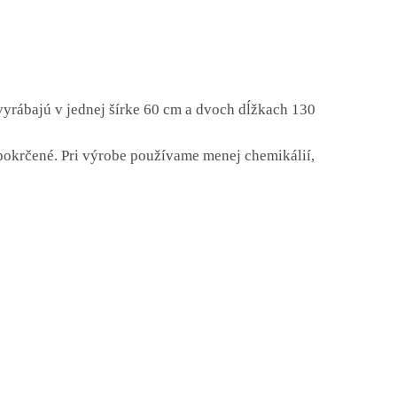
vyrábajú v jednej šírke 60 cm a dvoch dĺžkach 130
 pokrčené. Pri výrobe používame menej chemikálií,