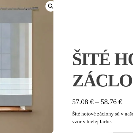
ŠITÉ 
ZÁCLON
Pri
57.08
€
–
58.76
€
ran
Šité hotové záclony sú v na
57.
vzor v bielej farbe.
thr
58.