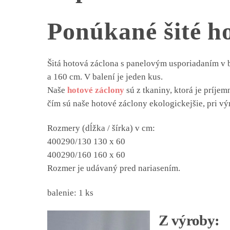
Ponúkané šité ho
Šitá hotová záclona s panelovým usporiadaním v b
a 160 cm. V balení je jeden kus.
Naše
hotové záclony
sú z tkaniny, ktorá je príje
čím sú naše hotové záclony ekologickejšie, pri vý
Rozmery (dĺžka / šírka) v cm:
400290/130 130 x 60
400290/160 160 x 60
Rozmer je udávaný pred nariasením.
balenie: 1 ks
Z výroby: