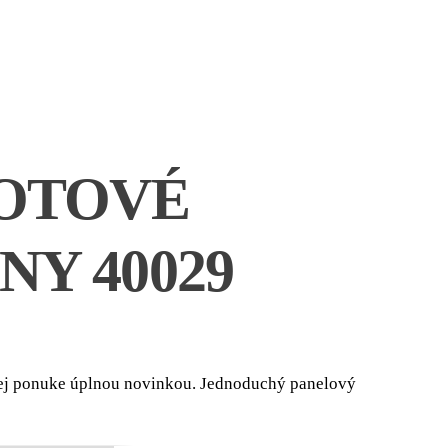
HOTOVÉ
Y 40029
ce
ge:
šej ponuke úplnou novinkou. Jednoduchý panelový
08 €
ough
76 €