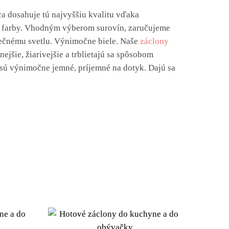
ca dosahuje tú najvyššiu kvalitu vďaka
e farby. Vhodným výberom surovín, zaručujeme
lnečnému svetlu. Výnimočne biele. Naše
záclony
snejšie, žiarivejšie a trblietajú sa spôsobom
 sú výnimočne jemné, príjemné na dotyk. Dajú sa