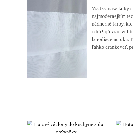
Všetky naše látky 
najmodernejším tec
nádherné farby, kt
odrážajú viac vidite
lahodiacemu oku. Ľ
ľahko aranžovať, p