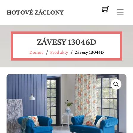
Skip
to
HOTOVÉ ZÁCLONY
Me
content
ZÁVESY 13046D
Domov
/
Produkty
/
Závesy 13046D