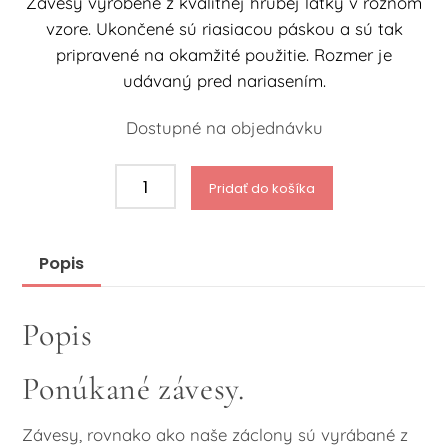
Závesy vyrobené z kvalitnej hrubej látky v rôznom
vzore. Ukončené sú riasiacou páskou a sú tak
pripravené na okamžité použitie. Rozmer je
udávaný pred nariasením.
Dostupné na objednávku
množstvo
Pridať do košíka
Závesy
13046D
Popis
Popis
Ponúkané závesy.
Závesy, rovnako ako naše záclony sú vyrábané z